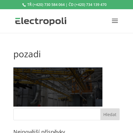
TŘ (+420) 730 584 064 | ČD (+420) 734 139 470
pozadi
Nejnovější příspěvky