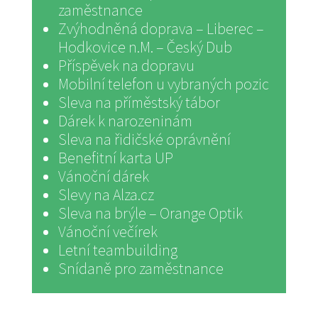
zaměstnance
Zvýhodněná doprava – Liberec –
Hodkovice n.M. – Český Dub
Příspěvek na dopravu
Mobilní telefon u vybraných pozic
Sleva na příměstský tábor
Dárek k narozeninám
Sleva na řidičské oprávnění
Benefitní karta UP
Vánoční dárek
Slevy na Alza.cz
Sleva na brýle – Orange Optik
Vánoční večírek
Letní teambuilding
Snídaně pro zaměstnance