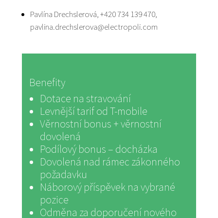
Pavlína Drechslerová
, +420 734 139 470,
pavlina.drechslerova@electropoli.com
Benefity
Dotace na stravování
Levnější tarif od T-mobile
Věrnostní bonus + věrnostní
dovolená
Podílový bonus – docházka
Dovolená nad rámec zákonného
požadavku
Náborový příspěvek na vybrané
pozice
Odměna za doporučení nového