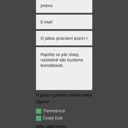
O práci v jakém závodě máte
zájem?
Třemošnice
Český Dub
Níže zaškrtněte